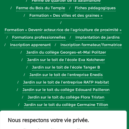
Ferme de quartier de la Salamandre
Ferme du Bois du Temple
Fiches pédagogiques
Formation « Des villes et des graines »
Formation « Devenir acteur.rice de l’agriculture de proximité »
Formations professionnelles
Implantation de jardins
Inscription apprenant
Inscription formateur/formatrice
Jardin du collège Georges-et-Maï Politzer
Jardin sur le toit de l’école Eva Kotchever
Jardin sur le toit de l’école Tanger B
Jardin sur le toit de l’entreprise Enedis
Jardin sur le toit de l’entreprise RATP Habitat
Jardin sur le toit du collège Edouard Pailleron
Jardin sur le toit du collège Flora Tristan
Jardin sur le toit du collège Germaine Tillion
Jardin sur le toit du collège Henri Matisse
Nous respectons votre vie privée.
Jardins d’entreprises
Journée de cohésion d’équipe
La microferme des Trèfles
Micro Ferme du Collège PMF