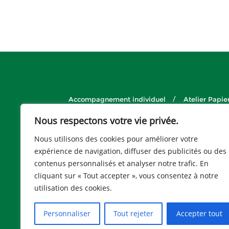
Accompagnement individuel
Atelier Papi
Devenir bénévole
Devenir volontair
Nous respectons votre vie privée.
Fiches pédagogiques
Formation « Des ville
Implantation de jardins
Ins
Nous utilisons des cookies pour améliorer votre
expérience de navigation, diffuser des publicités ou des
Jardin sur le toit de l’école
contenus personnalisés et analyser notre trafic. En
Jardin sur le toit de l’entreprise RA
cliquant sur « Tout accepter », vous consentez à notre
Jardin sur le toit du collège Germaine Till
utilisation des cookies.
La microferme des Trèfles
Micro F
Nos chiffres clés
Nos formations
Personnaliser
Tout rejeter
Accepter tout
Paroles de 