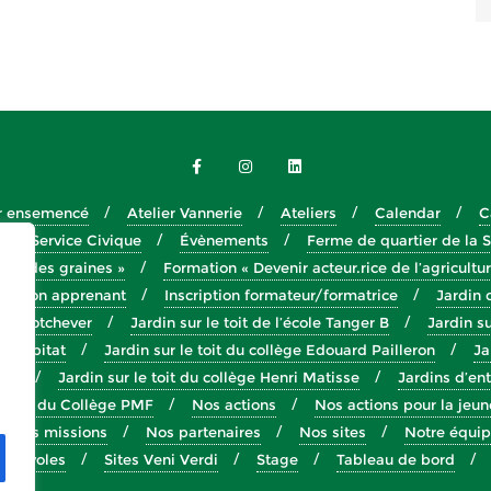
er ensemencé
Atelier Vannerie
Ateliers
Calendar
C
e en Service Civique
Évènements
Ferme de quartier de la
s et des graines »
Formation « Devenir acteur.rice de l’agricultu
cription apprenant
Inscription formateur/formatrice
Jardin 
 Eva Kotchever
Jardin sur le toit de l’école Tanger B
Jardin su
TP Habitat
Jardin sur le toit du collège Edouard Pailleron
Ja
ion
Jardin sur le toit du collège Henri Matisse
Jardins d’en
erme du Collège PMF
Nos actions
Nos actions pour la jeu
Nos missions
Nos partenaires
Nos sites
Notre équi
Bénévoles
Sites Veni Verdi
Stage
Tableau de bord