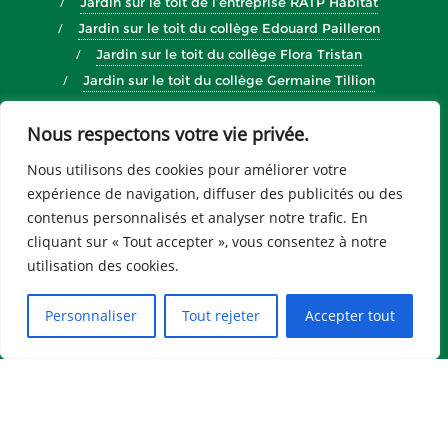
Jardin sur le toit de l’entreprise RATP Habitat
Jardin sur le toit du collège Edouard Pailleron
Jardin sur le toit du collège Flora Tristan
Jardin sur le toit du collège Germaine Tillion
Jardin sur le toit du collège Henri Matisse
Nous respectons votre vie privée.
Jardins d’entreprises
Journée de cohésion d’équipe
La microferme des Trèfles
Micro Ferme du Collège PMF
Nous utilisons des cookies pour améliorer votre
Nos actions
Nos actions pour la jeunesse
expérience de navigation, diffuser des publicités ou des
Nos actions pour les entreprises
Nos chiffres clés
contenus personnalisés et analyser notre trafic. En
Nos formations
Nos missions
Nos partenaires
cliquant sur « Tout accepter », vous consentez à notre
Nos sites
Notre équipe
Notre histoire
utilisation des cookies.
Notre pédagogie
Paroles de Bénévoles
Sites Veni Verdi
Stage
Tableau de bord
Personnaliser
Tout rejeter
Accepter tout
Témoignages
Copyright ©2026 Veni Verdi . All rights reserved.
Powered by
WordPress
&
Designed by
Bizberg Themes