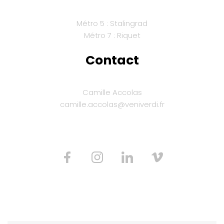
Métro 5 : Stalingrad
Métro 7 : Riquet
Contact
Camille Accolas
camille.accolas@veniverdi.fr